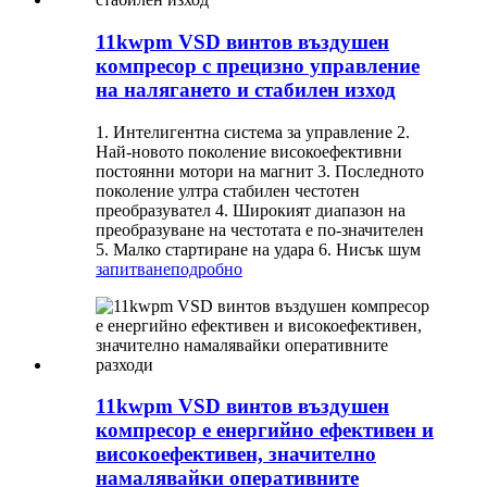
11kwpm VSD винтов въздушен
компресор с прецизно управление
на налягането и стабилен изход
1. Интелигентна система за управление 2.
Най-новото поколение високоефективни
постоянни мотори на магнит 3. Последното
поколение ултра стабилен честотен
преобразувател 4. Широкият диапазон на
преобразуване на честотата е по-значителен
5. Малко стартиране на удара 6. Нисък шум
запитване
подробно
11kwpm VSD винтов въздушен
компресор е енергийно ефективен и
високоефективен, значително
намалявайки оперативните