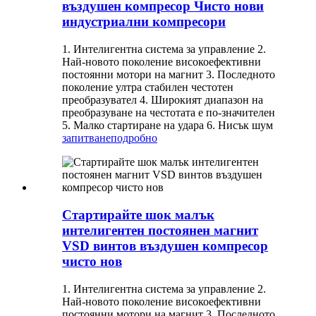
въздушен компресор Чисто нови
индустриални компресори
1. Интелигентна система за управление 2.
Най-новото поколение високоефективни
постоянни мотори на магнит 3. Последното
поколение ултра стабилен честотен
преобразувател 4. Широкият диапазон на
преобразуване на честотата е по-значителен
5. Малко стартиране на удара 6. Нисък шум
запитване
подробно
Стартирайте шок малък
интелигентен постоянен магнит
VSD винтов въздушен компресор
чисто нов
1. Интелигентна система за управление 2.
Най-новото поколение високоефективни
постоянни мотори на магнит 3. Последното