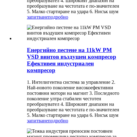
преобразувател 4. Широкият диапазон на
преобразуване на честотата е по-значителен
5. Малко стартиране на удара 6. Нисък шум
запитване
подробно
Енергийно пестене на 11kW PM
VSD винтов въздушен компресор
Ефективен индустриален
компресор
1. Интелигентна система за управление 2.
Най-новото поколение високоефективни
постоянни мотори на магнит 3. Последното
поколение ултра стабилен честотен
преобразувател 4. Широкият диапазон на
преобразуване на честотата е по-значителен
5. Малко стартиране на удара 6. Нисък шум
запитване
подробно