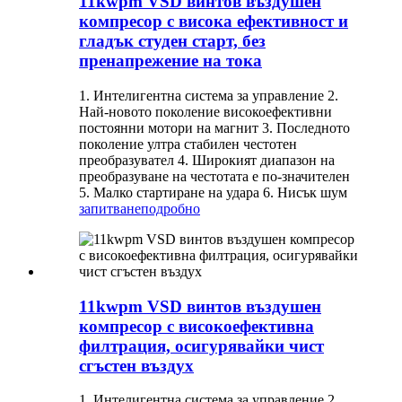
11kwpm VSD винтов въздушен
компресор с висока ефективност и
гладък студен старт, без
пренапрежение на тока
1. Интелигентна система за управление 2.
Най-новото поколение високоефективни
постоянни мотори на магнит 3. Последното
поколение ултра стабилен честотен
преобразувател 4. Широкият диапазон на
преобразуване на честотата е по-значителен
5. Малко стартиране на удара 6. Нисък шум
запитване
подробно
11kwpm VSD винтов въздушен
компресор с високоефективна
филтрация, осигурявайки чист
сгъстен въздух
1. Интелигентна система за управление 2.