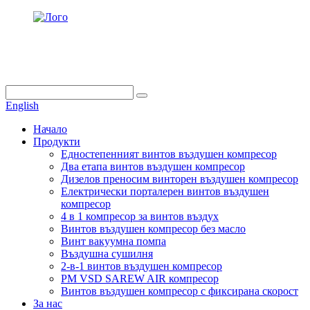
info@dukascompressor.com
+86 186 6953 3886
English
Начало
Продукти
Едностепенният винтов въздушен компресор
Два етапа винтов въздушен компресор
Дизелов преносим винторен въздушен компресор
Електрически порталерен винтов въздушен
компресор
4 в 1 компресор за винтов въздух
Винтов въздушен компресор без масло
Винт вакуумна помпа
Въздушна сушилня
2-в-1 винтов въздушен компресор
PM VSD SAREW AIR компресор
Винтов въздушен компресор с фиксирана скорост
За нас