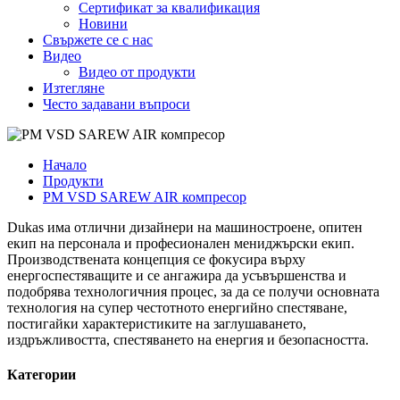
Сертификат за квалификация
Новини
Свържете се с нас
Видео
Видео от продукти
Изтегляне
Често задавани въпроси
Начало
Продукти
PM VSD SAREW AIR компресор
Dukas има отлични дизайнери на машиностроене, опитен
екип на персонала и професионален мениджърски екип.
Производствената концепция се фокусира върху
енергоспестяващите и се ангажира да усъвършенства и
подобрява технологичния процес, за да се получи основната
технология на супер честотното енергийно спестяване,
постигайки характеристиките на заглушаването,
издръжливостта, спестяването на енергия и безопасността.
Категории