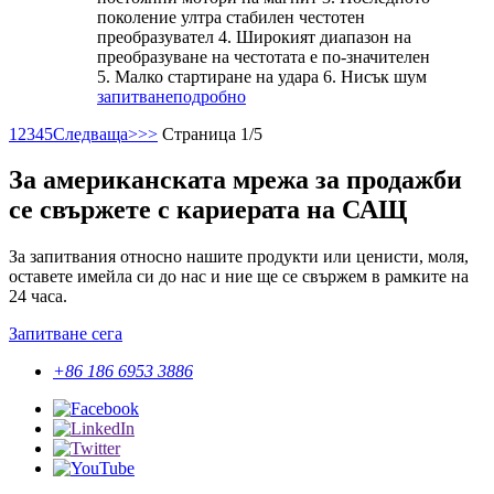
поколение ултра стабилен честотен
преобразувател 4. Широкият диапазон на
преобразуване на честотата е по-значителен
5. Малко стартиране на удара 6. Нисък шум
запитване
подробно
1
2
3
4
5
Следваща>
>>
Страница 1/5
За американската мрежа за продажби
се свържете с кариерата на САЩ
За запитвания относно нашите продукти или ценисти, моля,
оставете имейла си до нас и ние ще се свържем в рамките на
24 часа.
Запитване сега
+86 186 6953 3886