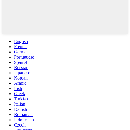
English
French
German
Portuguese
Spanish
Russian
Japanese
Korean
Arabic
Irish
Greek
Turkish
Italian
Danish
Romanian
Indonesian
Czech