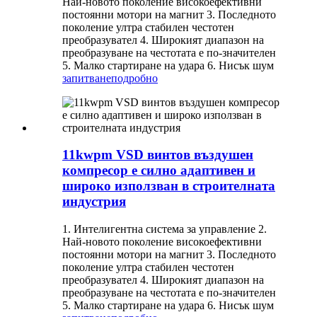
Най-новото поколение високоефективни
постоянни мотори на магнит 3. Последното
поколение ултра стабилен честотен
преобразувател 4. Широкият диапазон на
преобразуване на честотата е по-значителен
5. Малко стартиране на удара 6. Нисък шум
запитване
подробно
11kwpm VSD винтов въздушен
компресор е силно адаптивен и
широко използван в строителната
индустрия
1. Интелигентна система за управление 2.
Най-новото поколение високоефективни
постоянни мотори на магнит 3. Последното
поколение ултра стабилен честотен
преобразувател 4. Широкият диапазон на
преобразуване на честотата е по-значителен
5. Малко стартиране на удара 6. Нисък шум