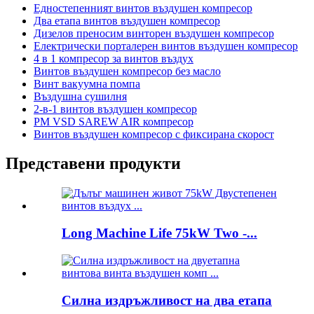
Едностепенният винтов въздушен компресор
Два етапа винтов въздушен компресор
Дизелов преносим винторен въздушен компресор
Електрически порталерен винтов въздушен компресор
4 в 1 компресор за винтов въздух
Винтов въздушен компресор без масло
Винт вакуумна помпа
Въздушна сушилня
2-в-1 винтов въздушен компресор
PM VSD SAREW AIR компресор
Винтов въздушен компресор с фиксирана скорост
Представени продукти
Long Machine Life 75kW Two -...
Силна издръжливост на два етапа